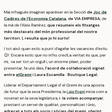
Mai m’hagués imaginat aparèixer en la Secció
de
Joc de
Cadires de l’Economia Catalana,
de VIA EMPRESA
, de
la mà de l’Aleix Ramírez,
que resumeix
els fitxatges
més destacats del món professional del nostre
territori.
I, resulta que jo hi surto!
I tot això quan estic a punt d’agafar les vacances d’estiu
😉! Encara estic que no m’ho crec!La veritat és que, per
mi, va ser tot un orgull i, un enorme plaer, poder
presentar, fa uns dies,
l’acord de col·laboració signat
entre
elGremi
i Laura Escamilla · Boutique Legal.
Liderar el Departament Legal d’ el Gremi és una aposta
de futur que la seva Presidenta, la
Laia Rogel
inicia com a
novetat en la seva legislatura,
i la volem acompanyar
,
prestant un servei de qualitat, personalitzat i únic,
adreçat a tots els socis i sòcies del gremi,
oferint