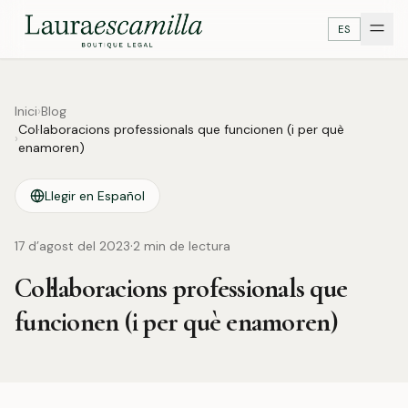
ES
Inici
›
Blog
Col·laboracions professionals que funcionen (i per què
›
enamoren)
Llegir en Español
·
17 d’agost del 2023
2
min de lectura
Col·laboracions professionals que
funcionen (i per què enamoren)