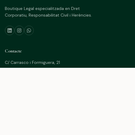
Boutique Legal especialitzada en Dret
Corporatiu, Responsabilitat Civil i Herències.
Contacte
C/ Carrasco i Formiguera, 21
08242 Manresa (Barcelona)
(+34) 93 872 85 89
(+34) 632 424 843
info@lauraescamilla.cat
Legal
Avís Legal
Política de Privacitat