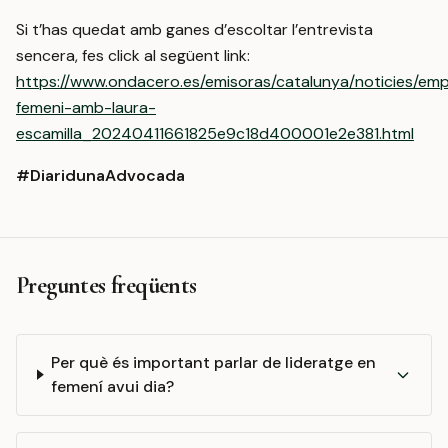
Si t’has quedat amb ganes d’escoltar l’entrevista
sencera, fes click al següent link:
https://www.ondacero.es/emisoras/catalunya/noticies/em
femeni-amb-laura-
escamilla_20240411661825e9c18d400001e2e381.html
#DiaridunaAdvocada
Preguntes freqüents
Per què és important parlar de lideratge en
femení avui dia?